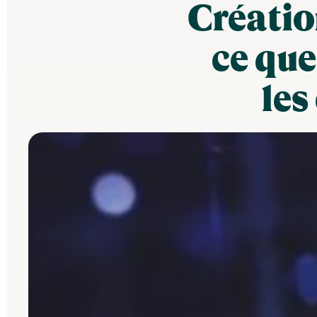
Création
ce que
les