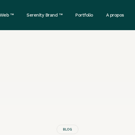
 Web ™
Serenity Brand ™
Portfolio
A propos
BLOG