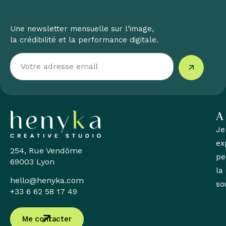
Une newsletter mensuelle sur l’image,
la crédibilité et la performance digitale.
A
Je
ex
254, Rue Vendôme
pe
69003 Lyon
la
hello@henyka.com
so
+33 6 62 58 17 49
Me contacter