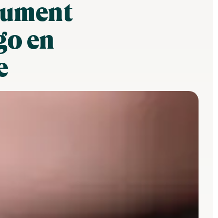
ocument
go en
e